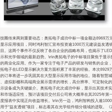
科技圈传来两则重要动态：奥拓电子成功中标一项金额达8969万
的显示应用项目，同时鸿利智汇宣布投资逾1000万元建设益友透
项目。这两个事件不仅反映了各自企业的战略布局，也揭示了LE
示和光学领域的最新趋势。\n\n奥拓电子的中标项目聚焦于显示
术的商业化应用。作为一家专注于电子产品的研发与销售的企业
拓电子在LED显示解决方案方面积累了丰富的经验。本次8929
元的订单将进一步巩固其在大型显示应用市场的地位。随着智慧
市、虚拟影棚和高端商业展示需求的增长，高分辨率、可定制化
显示设备成为关键媒介。奥拓电子此次成功中标，显示出其技术
力和市场适应性，预计该项目交付后公司将大概率在其2025年第
度报表中实现正向收益增长。\n\n另一边，鸿利智构投入逾100
元用于“益友透镜”项目，标志着其在光学组件细分领域的进取。《