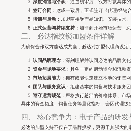
深度沟通与洽谈
：通过初审后，双方将就具体的
签订合同
：达成一致后，正式签订《代理/经销
培训与启动
：加盟商接受产品知识、安装技术、
正式运营与持续支持
：加盟商开始市场运营，总
三、 必达指纹锁加盟条件详解
为确保合作双方能达成共赢，必达对加盟代理商设定
认同品牌理念
：深刻理解并认同必达的品牌文
资金与场地要求
：具备一定的启动资金和流动资
市场拓展能力
：拥有或能快速建立本地的销售网
团队与服务意识
：组建基本的销售与技术服务团
遵守运营规范
：严格执行总部的价格体系、市场
具体的资金额度、销售任务等量化指标，会因代理级
四、 核心竞争力：电子产品的研发
必达的加盟支持不仅在于品牌授权，更源于其强大的